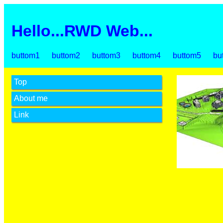
Hello...RWD Web...
buttom1 buttom2 buttom3 buttom4 buttom5 but
Top
About me
Link